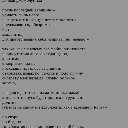
личная джомолунгма
после последней вершины –
увидеть лишь небо:
шагнуть в это око, где все земные пути
преломляются, обозримы –
быть
выше птиц
для претерпевших себя непривычно, нелепо –
так же, как знавшему все фобии одиночеств
в присутствии ангелов стра(ш)нно,
а потому –
я закрываю глаза,
но, слыша их голоса за спиной:
открываю, вздыхаю, сажусь и подолгу мну
сигарету меж пальцев, словно больное
колено,
впадаю в детство – мама-мамочка-мама! –
я знаю, что спуск будет долгим и трудным,
долгим
(упасть на спину и тихо лежать, как в кармане у Бога) –
но скоро,
но бледно-
голубоватая слизь заполняет глазной белок,