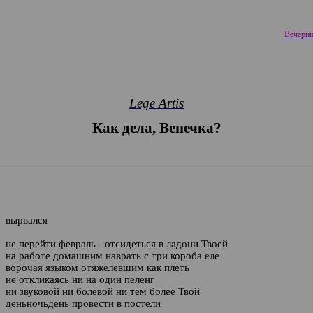
Вечерни
Lege Artis
Как дела, Венечка?
вырвался
не перейти февраль - отсидеться в ладони Твоей
на работе домашним наврать с три короба еле
ворочая языком отяжелевшим как плеть
не откликаясь ни на один пеленг
ни звуковой ни болевой ни тем более Твой
деньночьдень провести в постели