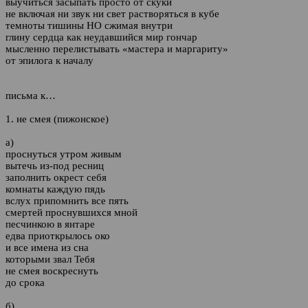
выучиться засыпать просто от скуки
не включая ни звук ни свет растворяться в кубе
темноты тишины НО сжимая внутри
глину сердца как неудавшийся мир гончар
мысленно перелистывать «мастера и маргариту»
от эпилога к началу
письма к…
1. не смея (пижонское)
а)
проснуться утром живым
вытечь из-под ресниц
заполнить окрест себя
комнаты каждую пядь
вслух припомнить все пять
смертей проснувшихся мной
песчинкою в янтаре
едва приоткрылось око
и все имена из сна
которыми звал Тебя
не смея воскреснуть
до срока
б)