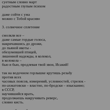
суетным словно март
радостным глупым психом
даже сойти с ума
можно с Тобой красиво
3. солнечное сплетение
смолкли все –
даже самые гордые голоса,
накричавшись до дрожи,
до пьяной икоты -
обезумевшей птицей,
лишенной надежды, в колокол,
в колокола –
бью и бью, продлевая твой звон, Исакий!
так на водочном горлышке крутишь резьбу
против всех
часовых поясов, измерений, условностей, стрелок -
по-ахматовски – властно, по-бродски – изысканно;
в СССР,
научившийся врать,
продолжаешь накручивать реверс,
словно кисть.