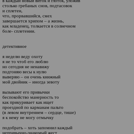
в каждый новый виток и глоток, уложив
столько гребаных снов, подтасовок
и сплетен,
что, прорвавшийся, смех
завершается хрипом – а жизнь,
как младенец, толкается в солнечном
боле- сплетении.
детективное
я неделю веду охоту
я не то чтоб его люблю
но сегодня не ненавижу
подгоняю весы к нулю
выверяю – он очень книжный
мой двойник – иногда зевоту
вызывают его привычки
беспокойство манерность то
как прикуривает как ищет
проездной по карманам пальто
(в левом внутреннем – сердце, тише)
я к нему не могу отмычку
подобрать – хоть запомнил каждый
непривычно-знакомый жест