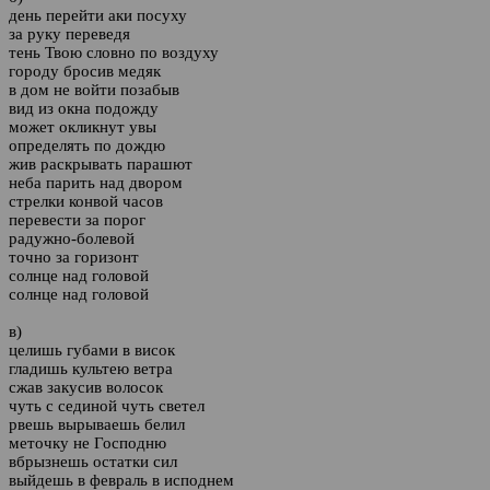
день перейти аки посуху
за руку переведя
тень Твою словно по воздуху
городу бросив медяк
в дом не войти позабыв
вид из окна подожду
может окликнут увы
определять по дождю
жив раскрывать парашют
неба парить над двором
стрелки конвой часов
перевести за порог
радужно-болевой
точно за горизонт
солнце над головой
солнце над головой
в)
целишь губами в висок
гладишь культею ветра
сжав закусив волосок
чуть с сединой чуть светел
рвешь вырываешь белил
меточку не Господню
вбрызнешь остатки сил
выйдешь в февраль в исподнем