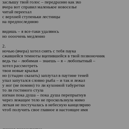
заслышу твой голос – передразню как эхо
вчера вот справил маленькое новоселье
читай переехал
с верхней ступеньки лестницы
на предпоследнюю
видишь – я все-таки удаляюсь
но оооочень медленно
2.
ночью (вчера) хотел снять с тебя паука
сжавшейся темноты вцепившейся в твой позвоночник
ведь ты – любимая – знаешь – я – любопытный –
хотел рассмотреть
твои новые крылья
но (стыдно сказать) заплутал в паутине теней
упал запутался словно рыба – и так и лежал
у ног (не помню) то ли кухонной табуретки
то ли гостиного стула
изгнан пока душа – пока душа перепрыгнув
через лежащее тело не проскользнула мимо
легкая не постучалась в небесную канцелярию
чтоб получить свое главное и настоящее имя