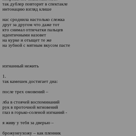
так дублер повторит в спектакле
интонацию взгляд клише
нас сроднила настолько слежка
друг за другом что даже тот
кто снимал отпечатки пальцев
идентичными назовет
на курке и отыщет те же
на зубной с мятным вкусом пасте
изгнанный нежить
1.
так камешек достигает дна:
после трех омовений –
лба в стоячей воспоминаний
рук в проточной мгновений
глаз в горько-соленой изгнаний -
я живу у тебя за дверью –
брожунеухожу – как пленник