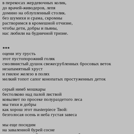
в перекосах жердевочных колик,
до врачей-живодеров, лепя
домино на облупленный столик.
без шумихи и срама, скромны
растворимся в кромешной отчизне,
чтобы дети, добры и пьяны,
нас любили на будничной тризне.
***
оцени эту грусть
этот пустопорожний голяк
смолянистый душок свежесрубленных бросовых веток
незапамятный хруст
и гнилое железо в полях
мелкий топот сапог конопатых простуженных деток
серый нимб мошкары
бестолково над палой листвой
ковыляет по просеке полураздетого леса
мы тихи и добры
как хорош этот
masterpiece
Твой:
безголосая осень и неба густая завеса
мы еще посидим
на заваленной бурей сосне