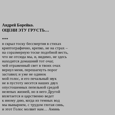
Андрей Борейко.
ОЦЕНИ ЭТУ ГРУСТЬ…
***
я скрыл тоску бессмертия в стихах
криптографично, крепко, не на страх –
на соразмерную тоске подобной весть,
что не отсюда мы, и, видимо, не здесь
находится домашний тот очаг,
чей отраженный свет в твоих очах
вернул меня, перешагнуть порог
заставил; и уже не одинок
мой голос, и его печальный звук
не в пустоту несется наших двух
опустошенных пепельной средой
нелепых жизней, но в него Другой
вплетается и царственно ведет
к иному дню, когда из темных вод
мы вынырнем, с трудом глотая синь,
и этот Голос молвит нам… Аминь