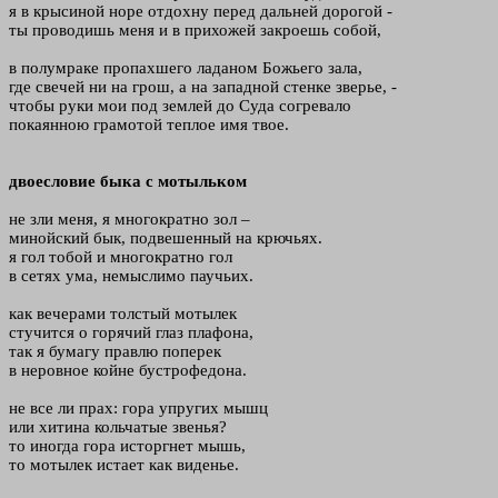
я в крысиной норе отдохну перед дальней дорогой -
ты проводишь меня и в прихожей закроешь собой,
в полумраке пропахшего ладаном Божьего зала,
где свечей ни на грош, а на западной стенке зверье, -
чтобы руки мои под землей до Суда согревало
покаянною грамотой теплое имя твое.
двоесловие быка с мотыльком
не зли меня, я многократно зол –
минойский бык, подвешенный на крючьях.
я гол тобой и многократно гол
в сетях ума, немыслимо паучьих.
как вечерами толстый мотылек
стучится о горячий глаз плафона,
так я бумагу правлю поперек
в неровное койне бустрофедона.
не все ли прах: гора упругих мышц
или хитина кольчатые звенья?
то иногда гора исторгнет мышь,
то мотылек истает как виденье.