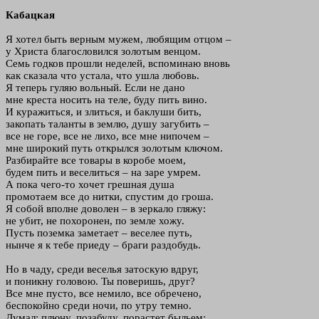
Кабацкая
Я хотел быть верным мужем, любящим отцом –
у Христа благословился золотым венцом.
Семь годков прошли неделей, вспоминаю вновь
как сказала что устала, что ушла любовь.
Я теперь гуляю вольный. Если не дано
мне креста носить на теле, буду пить вино.
И куражиться, и злиться, и баклуши бить,
закопать таланты в землю, душу загубить –
все не горе, все не лихо, все мне нипочем –
мне широкий путь открылся золотым ключом.
Разбирайте все товары в коробе моем,
будем пить и веселиться – на заре умрем.
А пока чего-то хочет грешная душа
промотаем все до нитки, спустим до гроша.
Я собой вполне доволен – в зеркало гляжу:
не убит, не похоронен, по земле хожу.
Пусть поземка заметает – веселее путь,
нынче я к тебе приеду – браги раздобудь.
Но в чаду, среди веселья затоскую вдруг,
и поникну головою. Ты поверишь, друг?
Все мне пусто, все немило, все обречено,
беспокойно среди ночи, по утру темно.
Думал: плюну, позабуду, порастет быльем;