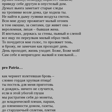
приведу себе другую в опустелый дом.
Думал: вьюга заметает старые следы
на тропинке возле дома, где ходила ты.
Не найти в дыму гулянки воздуха глоток.
Всю мне душу прожигает малый огонек
в том окошке, за снегами, где живет она –
вероломная, лихая – бывшая жена.
И впотьмах, держась за стены, пьяный и слепой
все ищу по переулкам милый образ твой.
То почудится мне голос, то проляжет тень,
и брожу, не замечаю как проходит день.
День проходит, жизнь уходит. Боже, Боже мой!
Сам себе я непригоден: жалкий и хмельной…
pro Patria…
как чернеет взлетевшая бровь –
словно гордая хрупкая птица!
ты постель для меня приготовь
и дождись. ничего не случится,
если в этой убогой глуши
мы растратим себя до монеты,
до младенческой плеши, парши,
до плененности домом, газеты,
до старушечьей сплетни, плетня