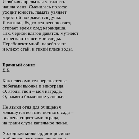
И зябкая апрельская усталость
нашла меня. Сменилась полоса:
уходит юность, память увядает,
коростой покрывается душа.
Я слышал, будто лед весною тает,
стирает время след карандаша.
Так, черной влагой давятся, мутнеют
и трескаются все мои следы.
Переболеют мной, переболеют
и клёкот стай, и тихий плеск воды.
Брачный сонет
В.Б.
Как невесомо тел переплетенье
побегами вьюнка и винограда.
О, ягоды твои – моя награда.
О, памяти блаженное успенье.
Не языки огня для очищенья
колышутся во тьме ночного сада –
опалена соцветьями ограда,
на грани слуха капельное пенье.
Холодным милосердием росинок
мой волос намокает, чернотою