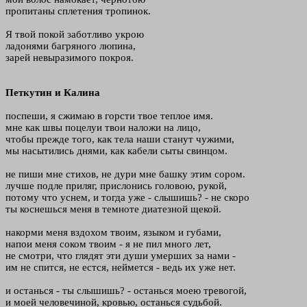
пропитаны сплетения тропинок.
Я твой покой заботливо укрою
ладонями багряного люпина,
зарей невыразимого покроя.
Петкутин и Калина
поспеши, я сжимаю в горсти твое теплое имя.
мне как швы поцелуи твои наложи на лицо,
чтобы прежде того, как тела наши станут чужими,
мы насытились днями, как кабели сыты свинцом.
не пиши мне стихов, не дури мне башку этим сором.
лучше подле приляг, прислонись головою, рукой,
потому что уснем, и тогда уже - слышишь? - не скоро
ты коснешься меня в темноте диатезной щекой.
накорми меня вздохом твоим, языком и губами,
напои меня соком твоим - я не пил много лет,
не смотри, что глядят эти души умерших за нами -
им не спится, не естся, неймется - ведь их уже нет.
и останься - ты слышишь? - останься моею тревогой,
и моей человечиной, кровью, останься судьбой.