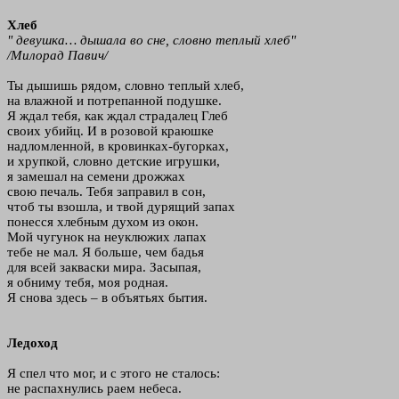
Хлеб
" девушка… дышала во сне, словно теплый хлеб"
/Милорад Павич/
Ты дышишь рядом, словно теплый хлеб,
на влажной и потрепанной подушке.
Я ждал тебя, как ждал страдалец Глеб
своих убийц. И в розовой краюшке
надломленной, в кровинках-бугорках,
и хрупкой, словно детские игрушки,
я замешал на семени дрожжах
свою печаль. Тебя заправил в сон,
чтоб ты взошла, и твой дурящий запах
понесся хлебным духом из окон.
Мой чугунок на неуклюжих лапах
тебе не мал. Я больше, чем бадья
для всей закваски мира. Засыпая,
я обниму тебя, моя родная.
Я снова здесь – в объятьях бытия.
Ледоход
Я спел что мог, и с этого не сталось:
не распахнулись раем небеса.