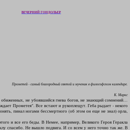
ВЕЧЕРНИЙ ГОНДОЛЬЕР
Прометей - самый благородный святой и мученик в философском календаре.
К. Маркс
 и обиженных, не убоявшийся гнева богов, не знающий сомнений…
ождает Прометея". Все встают и рукоплещут. Геба рыдает - некого
онять, пинал ногами бессмертного (об этом он еще не знал) орла,
ого и все его беды. В Немее, например, Великого Героя Геракла
аклу спасибо. Не вышло подвига. И со всем у него точно так же. В