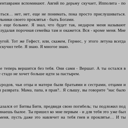
кентаврами вспоминают. Авгий по дерьму скучает, Ипполита - по
аться… нет, нет, еще не понимать, пока просто прислушиваться.
льники своего проклятья - быть Богами.
о еще больнее. Я знал, что будет так, недаром меня называют
азудалая порочная семейка там и окажется. Вся - кроме меня. Мне
гой. Тот же Гефест, или, скажем, Гермес, у этого летуна всегда
кучил тебе. Я знаю. Я многое знаю.
се теперь вершится без тебя. Они сами - Вершат. А ты остался в
 стадо не хочет больше идти за пастырем.
 уродов, чьи отцы и матери были братьями и сестрами, отцами и
азврата. Мама, папа, я прав?.. Я слышу, вы говорите "нас было
азался от Битвы Битв, предвидя свою погибель; ты подложил под
наешь былое. Ты пришел ко мне первым - и для тебя это уже был
 меня, пусть даже это навлечет на тебя гнев и проклятье… И ты