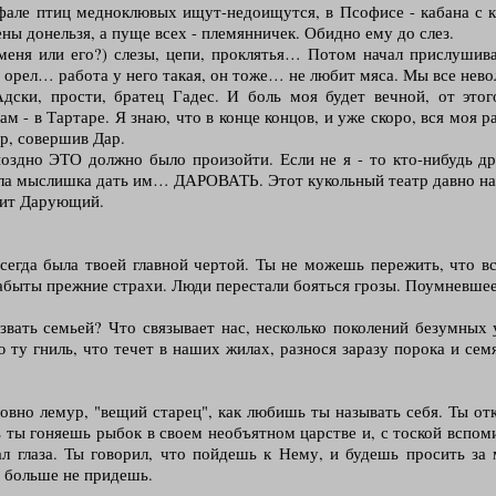
тимфале птиц медноклювых ищут-недоищутся, в Псофисе - кабана с 
ны донельзя, а пуще всех - племянничек. Обидно ему до слез.
в, меня или его?) слезы, цепи, проклятья… Потом начал прислушив
А орел… работа у него такая, он тоже… не любит мяса. Мы все нево
дски, прости, братец Гадес. И боль моя будет вечной, от этог
м - в Тартаре. Я знаю, что в конце концов, и уже скоро, вся моя р
ор, совершив Дар.
оздно ЭТО должно было произойти. Если не я - то кто-нибудь дру
икала мыслишка дать им… ДАРОВАТЬ. Этот кукольный театр давно нас
атит Дарующий.
всегда была твоей главной чертой. Ты не можешь пережить, что в
забыты прежние страхи. Люди перестали бояться грозы. Поумневшее
звать семьей? Что связывает нас, несколько поколений безумных
 гниль, что течет в наших жилах, разнося заразу порока и семя р
но лемур, "вещий старец", как любишь ты называть себя. Ты отк
 ты гоняешь рыбок в своем необъятном царстве и, с тоской вспоми
ал глаза. Ты говорил, что пойдешь к Нему, и будешь просить за
ы больше не придешь.