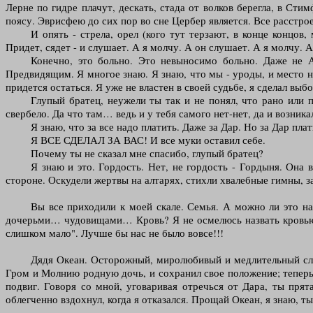
Лерне по гидре плачут, дескать, стада от волков берегла, в С
поясу. Эврисфею до сих пор во сне Цербер является. Все расстрое
И опять - стрела, орел (кого тут терзают, в конце концо
Придет, сядет - и слушает. А я молчу. А он слушает. А я молчу. 
Конечно, это больно. Это невыносимо больно. Даже не А
Предвидящим. Я многое знаю. Я знаю, что мы - уроды, и место на
придется остаться. Я уже не властен в своей судьбе, я сделал выб
Глупый братец, неужели ты так и не понял, что рано или п
свербело. Да что там… ведь и у тебя самого нет-нет, да и возн
Я знаю, что за все надо платить. Даже за Дар. Но за Дар пл
Я ВСЕ СДЕЛАЛ ЗА ВАС! И все муки оставил себе.
Почему ты не сказал мне спасибо, глупый братец?
Я знаю и это. Гордость. Нет, не гордость - Гордыня. Она 
стороне. Оскудели жертвы на алтарях, стихли хвалебные гимны, 
Вы все приходили к моей скале. Семья. А можно ли это на
дочерьми… чудовищами… Кровь? Я не осмелюсь назвать кровью ту
слишком мало". Лучше бы нас не было вовсе!!!
Дядя Океан. Осторожный, миролюбивый и медлительный слов
Гром и Молнию родную дочь, и сохранил свое положение; теперь
подвиг. Говоря со мной, уговаривая отречься от Дара, ты прят
облегченно вздохнул, когда я отказался. Прощай Океан, я знаю, т