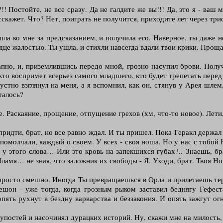
! Постойте, не все сразу. Да не галдите же вы!!! Да, это я - ваш 
асскажет. Что? Нет, поиграть не получится, приходите лет через три
ла ко мне за предсказанием, и получила его. Наверное, ты даже не
рдце жалостью. Ты ушла, и стихли навсегда вдали твои крики. Проща
апно, и, приземлившись передо мной, грозно насупил брови. Полу
кто воспримет всерьез самого младшего, кто будет трепетать перед
устно взглянул на меня, а я вспомнил, как он, стянув у Арея шле
талось?
е. Раскаяние, прощение, отпущение грехов (хм, что-то новое). Лети
придти, брат, но все равно ждал. И ты пришел. Пока Геракл держал 
 помолчали, каждый о своем. У всех - своя ноша. Но у нас с тобой
с у этого слова… Или это кровь на запекшихся губах?.. Знаешь, б
 Пламя… не зная, что заложник их свободы - Я. Уходи, брат. Твоя Н
просто смешно. Иногда Ты превращаешься в Орла и прилетаешь терз
ешон - уже тогда, когда грозным рыком заставил беднягу Гефеста
и опять рухнут в бездну варварства и беззакония. И опять зажгут 
постей и насочинял дурацких историй. Ну, скажи мне на милость, к