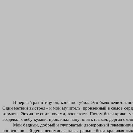
В первый раз птицу он, конечно, убил. Это было великоле
Один меткий выстрел - и мой мучитель, пронзенный в самое сердц
кормить. Эсхил не спит ночами, воспевает. Потом были крики, уг
воздевал к небу кулаки, проклинал папу, опять плакал, дергал оков
Мой бедный, добрый и глуповатый двоюродный племянничек.
поносят по сей день, вспоминая, какая раньше была красивая льви