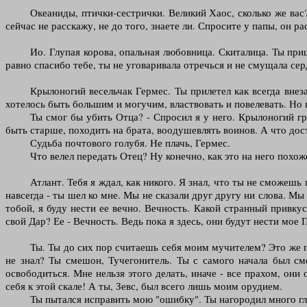
Океаниды, птички-сестрички. Великий Хаос, сколько же вас?!
сейчас не расскажу, не до того, знаете ли. Спросите у папы, он р
Ио. Глупая корова, опальная любовница. Скиталица. Ты приш
равно спасибо тебе, ты не уговаривала отречься и не смущала се
Крылоногий весельчак Гермес. Ты прилетел как всегда внез
хотелось быть большим и могучим, властвовать и повелевать. Но 
Ты смог бы убить Отца? - Спросил я у него. Крылоногий гр
быть старше, походить на брата, воодушевлять воинов. А что дос
Судьба почтового голубя. Не плачь, Гермес.
Что велел передать Отец? Ну конечно, как это на него похож
Атлант. Тебя я ждал, как никого. Я знал, что ты не сможешь 
навсегда - ты шел ко мне. Мы не сказали друг другу ни слова. Мы
тобой, я буду нести ее вечно. Вечность. Какой странный привку
свой Дар? Ее - Вечность. Ведь пока я здесь, они будут нести мое
Ты. Ты до сих пор считаешь себя моим мучителем? Это же 
не знал? Ты смешон, Тучегонитель. Ты с самого начала был см
освободиться. Мне нельзя этого делать, иначе - все прахом, он
себя к этой скале! А ты, Зевс, был всего лишь моим орудием.
Ты пытался исправить мою "ошибку". Ты нагородил много глу