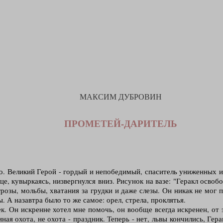
МАКСИМ ДУБРОВИН
ПРОМЕТЕЙ-ДАРИТЕЛЬ
пно. Великий Герой - гордый и непобедимый, спаситель униженных
е, кувыркаясь, низвергнулся вниз. Рисунок на вазе: "Геракл освоб
розы, мольбы, хватания за грудки и даже слезы. Он никак не мог п
ы. А назавтра было то же самое: орел, стрела, проклятья.
 Он искренне хотел мне помочь, он вообще всегда искренен, от эт
ная охота, не охота - праздник. Теперь - нет, львы кончились, Гер