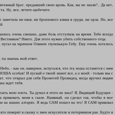
мятежный брат, предавший свою кровь. Как, вы не знали?.. Да нет,
ста. Ну, все, летите-щебечите.
 заметила ни оков, ни бронзового клина в груди, ни орла. Но, все
й.
чилось очень смешно, даже боль отступила на время. Тебе всегда
 Вестником? Никто. Для этого нужно убить собственного отца.
м, пугал на мрачном Олимпе глупенькую Гебу. Ему очень хотелось
, ты знаешь мой ответ.
Небо, - как он, наверное, испугался, что эта ноша останется с ним
 НОША особая! И пускай о твоей знают все, а о моей - только мы с
рат, что открыл для себя Прометей Провидец, когда вручил людям
оша ждет тебя.
ать мою плоть. Ты думал я этого не знал? Я, Видящий Будущее -
 приковать меня к скале. Наивный, он сделал так, чтобы я мог
огни на наших алтарях. Я ведь САМ пошел на это! Я САМ приковал
то поверит в сказку о змее искусителе и потерянном рае. Будто я