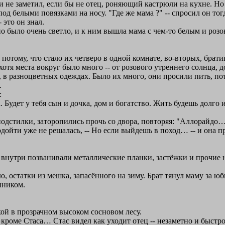
 не заметил, если бы не отец, роняющий кастрюли на кухне. Но э
д белыми повязками на носу. "Где же мама ?" -- спросил он тогд
 это он знал.
о было очень светло, и к ним вышла мама с чем-то белым и розов
потому, что стало их четверо в одной комнате, во-вторых, брат
хотя места вокруг было много -- от розового утреннего солнца, 
в разноцветных одеждах. Было их много, они просили пить, по
.
:
Будет у тебя сын и дочка, дом и богатство. Жить будешь долго и 
одстилки, заторопились прочь со двора, повторяя: "Аллорайд
дойти уже не решалась, -- Но если выйдешь в поход… -- и она пр
нутри позванивали металлические планки, застёжки и прочие 
остатки из мешка, запасённого на зиму. Брат тянул маму за юб
нником.
ой в прозрачном высоком сосновом лесу.
 кроме Стаса… Стас видел как уходит отец -- незаметно и быстро