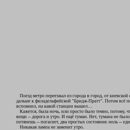
Поезд метро переезжал из города в город, от киевской
дальше к филадельфийской "Бридж-Пратт". Потом всё пов
вспомнил, на какой станции вышел…
Кажется, была ночь, или просто было темно, потому, 
вещи -- дорога и утро. И ещё туман. Нет, тумана не был
потянешь -- погаснет, два простых состояния: ноль -- е
Никакая лампа не заменит утро.