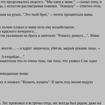
то продолжалось недолго. "Мы едем к маме," -- сказал отец; и
а, с испугом рассматривая повязки. "Наверху" -- ответил отец.
ым на руках. "Это твой брат," -- почти прошептала мама.
ик ночью плакал и мама пела ему колыбельную.
до красного вечернего…
том указывали на брата и шептали: "Ромалэ, ромалэ…". Мама
весело… -- и вдруг закричала, убегая, закрыв руками лицо, --
о… Аллорайдо…"
ошептала что-то очень тихо, так тихо, что уловил Стас одно
невиданные вещи.
ку и хныкал: "Кушать, кушать". В щель под окном надуло
. Лес провожал и встречал отца, лес всегда был рядом, даже на