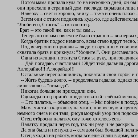
Потом мама пропала куда-то на несколько дней, он бы и
они приехали в странный дом, где люди скрывали лица по
Наверху -- свет и хорошо, внизу -- тьма и очень плохо --
Затем они с отцом поднялись куда-то, где действительн
"Люби его, Стасик" -- сказал отец.
Брат -- это такой же, как и ты сам…
Теперь по ночам совсем не было страшно -- во-первых, 
Когда братик подрос немного, всем стало вдруг тесно, 
Под вечер они и пришли -- люди с гортанным говором, 
схватила брата и крикнула: "Уходите!". Они рассмеялись
Одна из женщин потянула Стаса за руку, приговаривая
-- Дай погадаю, счастливый ! Ждёт тебя дальняя дорога. 
Аллорайдо!!! Аллорайдо!!!
Остальные переполошились, похватали свои торбы и п
-- Жить будешь долго, -- продолжала гадалка, однако по
лишь слово -- "никогда".
Никогда больше не приходили они.
Однажды отец принёс продолговатый зелёный мешок, в
-- Это палатка, -- объяснил отец. -- Мы пойдём в поход.
Мама чистила картошку на ужин, проросшую и грязную, 
немного снега и он таял, рисуя мокрый узор под подоко
Отец отбросил палатку, ему тоже хотелось есть.
Палатку продали через год, так ни разу и не раскрыв.
Да она была и не нужна -- сам дом был большой палатк
Отец уходил на работу, когда все ещё спали в доме, все