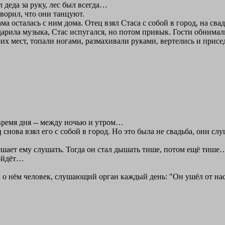
л деда за руку, лес был всегда…
ворил, что они танцуют.
а осталась с ним дома. Отец взял Стаса с собой в город, на сва
ила музыка, Стас испугался, но потом привык. Гости обнимали 
их мест, топали ногами, размахивали руками, вертелись и присе
ремя дня -- между ночью и утром…
 снова взял его с собой в город. Но это была не свадьба, они сл
ешает ему слушать. Тогда он стал дышать тише, потом ещё тиш
ройдёт…
л о нём человек, слушающий орган каждый день: "Он ушёл от нас