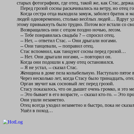
старых фотографиях, где отец, такой же, как Стас, держа
Перед грозой сосны раскачивались на ветру, но отец го
Когда сестра отца выходила замуж, заболел братик и мам
людей одновременно, столько весёлых людей… Вдруг удар
этому привыкнуть было трудно. Потом все встали со сво
Возвращались они с отцом поздно ночью, лесом.
-- Тебе понравилась свадьба ? -- спросил отец.
-- Нет, -- ответил Стас. -- Они дрыгали ногами.
-- Они танцевали, -- поправил отец.
Стас вспомнил, как танцуют сосны перед грозой…
-- Нет. Они дрыгали ногами, -- повторил он.
Когда они подошли к дому отец остановился.
-- Я не устал, -- сказал Стас.
Женщина в доме пела колыбельную. Наступало пятое в
Через несколько лет, когда Стасу было тринадцать, отец
Орган звучит как сосновый лес перед грозой.
Стасу показалось, что он дышит очень громко, и это м
-- Это бывает в его возрасте, -- сказал кто-то. -- Это п
Они ушли незаметно.
Отец всегда уходил незаметно и быстро, пока не сказа
Ушёл в поход…