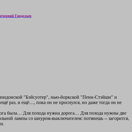
Вечерний Гондольер
 лондонской "Бэйсуотер", нью-йоркской "Пенн-Стэйшн" и
щё раз, и ещё…, пока он не проснулся, но даже тогда он не
орога была… Для похода нужна дорога… Для похода нужны две
стольной лампы со шнуром-выключателем: потянешь -- загорится,
и.