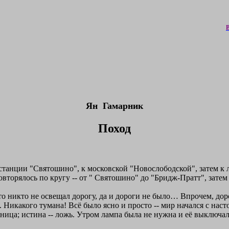
Ян
Гамарник
Поход
 станции "Святошино", к московской "Новослободской", затем к
торялось по кругу -- от " Святошино" до "Бридж-Пратт", затем е
что никто не освещал дорогу, да и дороги не было… Впрочем, д
о. Никакого тумана! Всё было ясно и просто -- мир начался с на
диница; истина -- ложь. Утром лампа была не нужна и её выключал