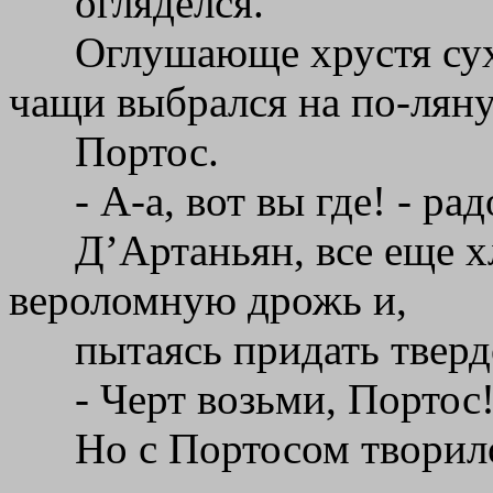
огляделся.
Оглушающе хрустя сух
чащи выбрался на по-лян
Портос.
- А-а, вот вы где! - ра
Д’Артаньян, все еще х
вероломную дрожь и,
пытаясь придать тверд
- Черт возьми, Портос!
Но с Портосом творило