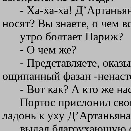
- Ха-ха-ха! Д’Артанья
носят? Вы знаете, о чем в
утро болтает Париж?
- О чем же?
- Представляете, оказы
ощипанный фазан -ненас
- Вот как? А кто же на
Портос прислонил сво
ладонь к уху Д’Артаньяна
выдал благоухающую с