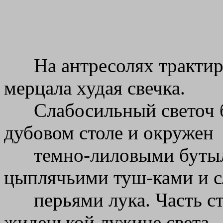
На антресолях трактир
мерцала худая свечка.
Слабосильный светоч 
дубовом столе и окружен
темно-лиловыми буты
цыплячьими туш-ками и 
перьями лука. Часть с
жиденькой лужице света