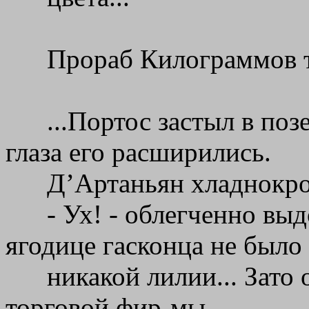
Прораб Килограммов т
...Портос застыл в по
глаза его расширились.
Д’Артаньян хладнокров
- Ух! - облегченно вы
ягодице гасконца не было
никакой лилии... Зато
торговой фир-мы