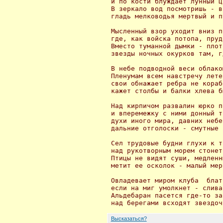
 и по кости блуждает лунный ц
 В зеркало вод посмотришь - в
 гладь мелководья мертвый и п
 Мысленный взор уходит вниз п
 где, как войска потопа, пруд
 Вместо туманной дымки - плот
 звезды ночных окурков там, г
 В небе подводной веси облако
 Пленумам всем навстречу лете
 свои обнажает ребра не кораб
 кажет столбы и балки хлева б
 Над кирпичом развалин юрко п
 и вперемежку с ними донный т
 духи иного мира, давних небе
 дальние отголоски - смутные 
 Сел трудовые будни глухи к т
 над рукотворным морем стонет
 Птицы не видят суши, медленн
 метит ее осколок - малый мер
 Овладевает миром клуба  блат
 если на миг умолкнет - слива
 Альдебаран пасется где-то за
Высказаться?