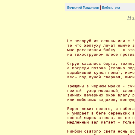
|
Вечерний Гондольер
Библиотека
Ни
 Не лесоруб из сельвы или с "
 те что желтуху лечат нынче з
 мне рассказали байку - я это
 на тихоструйном плесе против
 Струи касались борта, тихие,
 а посреди потока (словно под
 вздыбивший купол пены), измо
 весь под луной сверкая, выси
 Трещины в черном мраке - суч
 нежный  узор морозный, словн
 зимних вечерних окон влагу р
 или любовных вздохов, шепчущ
 Берег лежит полого, и набега
 и умирает в беге сереньких в
 сонный мирок атолла, но не п
 медленный вал катает - голые
 Нимбом святого света ночь ос