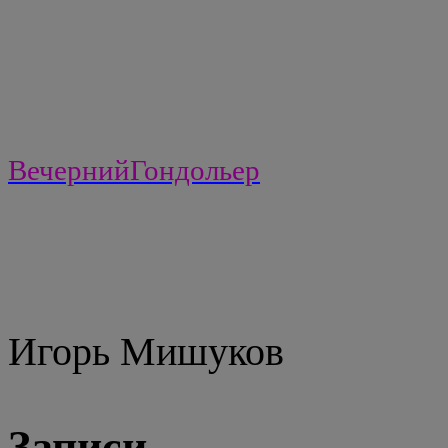
ВечернийГондольер
Игорь Мишуков
Записи