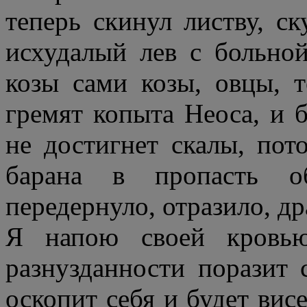
теперь скинул листву, с
исхудалый лев с больно
козы сами козы, овцы, 
гремят копыта Неоса, и б
не достигнет скалы, пот
барана в пропасть о
передернуло, отразило, д
Я напою своей кровью
разнузданности поразит
оскопит себя и будет висе