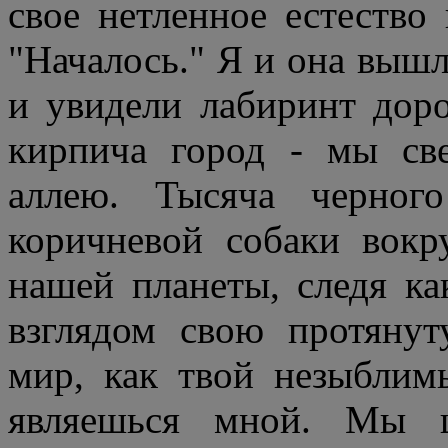
свое нетленное естество
"Началось." Я и она вышл
и увидели лабиринт дор
кирпича город - мы св
аллею. Тысяча черног
коричневой собаки вокр
нашей планеты, следя ка
взглядом свою протяну
мир, как твой незыблим
являешься мной. Мы ш