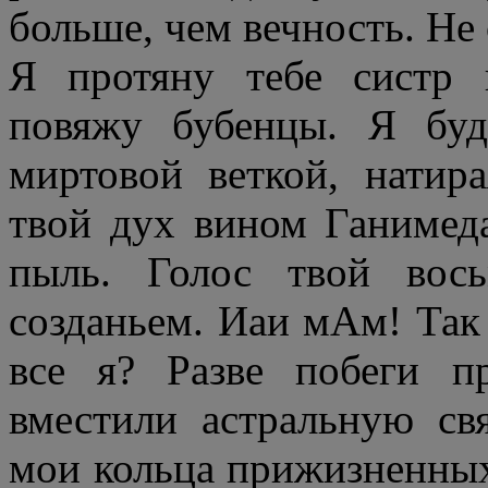
больше, чем вечность. Не
Я протяну тебе систр
повяжу бубенцы. Я буд
миртовой веткой, натир
твой дух вином Ганимед
пыль. Голос твой вось
созданьем. Иаи мАм! Так 
все я? Разве побеги п
вместили астральную св
мои кольца прижизненных