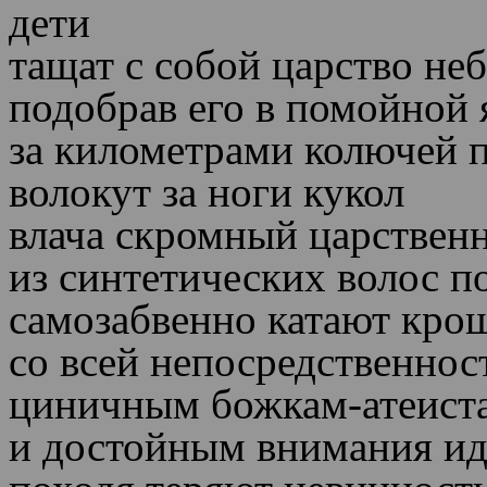
дети
тащат с собой царство не
подобрав его в помойной 
за километрами колючей 
волокут за ноги кукол
влача скромный царстве
из синтетических волос п
самозабвенно катают кр
со всей непосредственнос
циничным божкам-атеист
и достойным внимания и