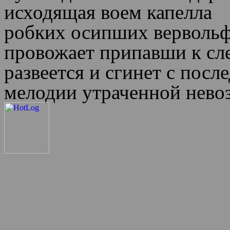
исходящая воем капелла
робких осипших вервольф
провожает припавши к сл
развеется и сгинет с пос
мелодии утраченной нево