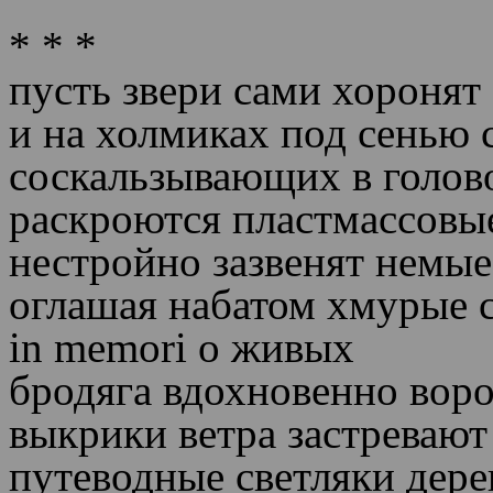
* * *
пусть звери сами хоронят
и на холмиках под сенью
соскальзывающих в голов
раскроются пластмассовы
нестройно зазвенят немые
оглашая набатом хмурые 
in memori
о
живых
бродяга вдохновенно вор
выкрики ветра застреваю
путеводные светляки дере