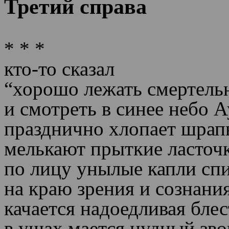
Третий справа
* * *
кто-то сказал
“хорошо лежать смертель
и смотреть в синее небо 
празднично хлопает шрап
мелькают прыткие ласточ
по лицу унылые капли сп
на краю зрения и сознани
качается надоедливая бле
в ушах мается нудный зво