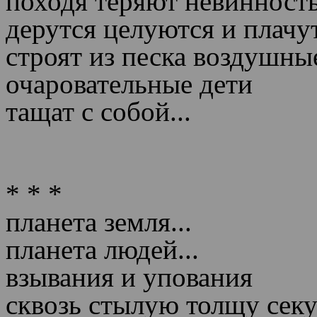
походя теряют невинност
дерутся целуются и плачу
строят из песка воздушные
очаровательные дети
тащат с собой...
* * *
планета земля...
планета людей...
взывания и упования
сквозь стылую толщу сек