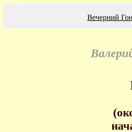
Вечерний Го
Валери
(ок
нач