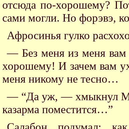
отсюда по-хорошему? По
сами могли. Но форэвэ, к
Афросинья гулко расхохо
— Без меня из меня вам 
хорошему! И зачем вам у
меня никому не тесно…
— “Да уж, — хмыкнул М
казарма поместится…”
Салабон подумал: ка