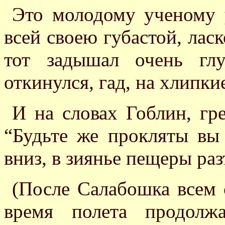
Это молодому ученому у
всей своею губастой, лас
тот задышал очень гл
откинулся, гад, на хлипки
И на словах Гоблин, гр
“Будьте же прокляты вы
вниз, в зиянье пещеры ра
(После Салабошка всем 
время полета продолж