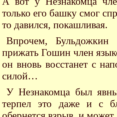
А вот у Незнакомца чл
только его башку смог сп
то давился, покашливая.
Впрочем, Бульдожкин 
прижать Гошин член язык
он вновь восстанет с на
силой…
У Незнакомца был явны
терпел это даже и с б
обернется взрыв, и может,