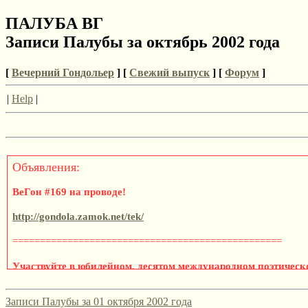
ПАЛУБА ВГ
Записи Палубы за октябрь 2002 года
[
Вечерний Гондольер
] [
Свежий выпуск
] [
Форум
]
|
Help
|
Объявления:
ВеГон #169 на проводе!
http://gondola.zamok.net/tek/
=================================================
Участвуйте в юбилейном, десятом международном поэтическ
«Эмигрантская лира» 2021/2022!
Записи Палубы за 01 октября 2002 года
Да, этот конкурс, традиционно привлекающий русскоязычных по