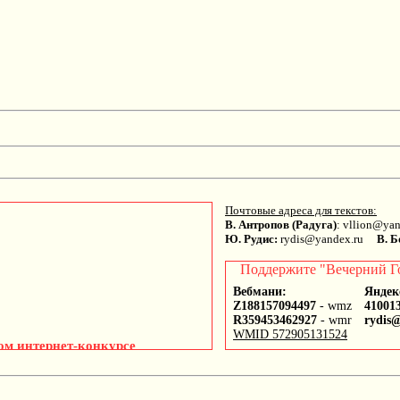
Почтовые адреса для текстов:
В. Антропов (Радуга)
: vllion@y
Ю. Рудис:
rydis@yandex.ru
В. Б
Поддержите "Вечерний Г
Вебмани:
Яндек
Z188157094497
- wmz
41001
R359453462927
- wmr
rydis
WMID 572905131524
ом интернет-конкурсе
этов самых разных стран мира,