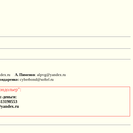
andex.ru
А. Пименов
: alpvg@yandex.ru
ондаренко:
cyberbond@softel.ru
ондольер":
с-деньги:
313190553
@yandex.ru