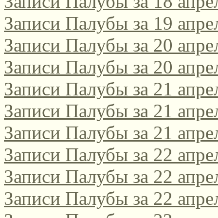
Записи Палубы за 18 апре
Записи Палубы за 19 апре
Записи Палубы за 20 апре
Записи Палубы за 20 апре
Записи Палубы за 21 апре
Записи Палубы за 21 апре
Записи Палубы за 21 апре
Записи Палубы за 22 апре
Записи Палубы за 22 апре
Записи Палубы за 22 апре