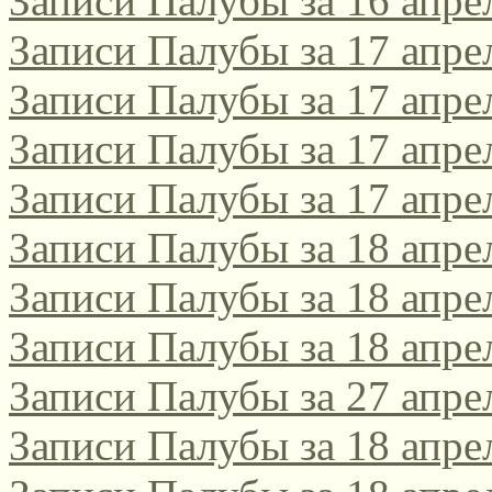
Записи Палубы за 16 апре
Записи Палубы за 17 апре
Записи Палубы за 17 апре
Записи Палубы за 17 апре
Записи Палубы за 17 апре
Записи Палубы за 18 апре
Записи Палубы за 18 апре
Записи Палубы за 18 апре
Записи Палубы за 27 апре
Записи Палубы за 18 апре