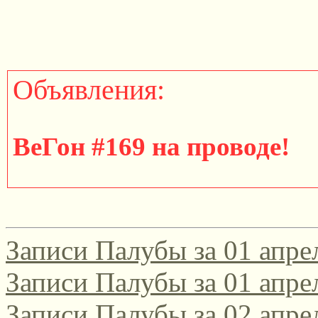
Объявления:
ВеГон #169 на проводе!
http://gondola.zamok.net/t
Записи Палубы за 01 апре
====================
Записи Палубы за 01 апре
Записи Палубы за 02 апре
Участвуйте в юбилейном