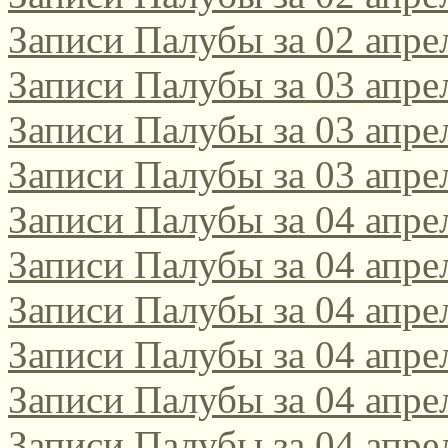
Записи Палубы за 02 апре
поэтическом интернет-к
2021/2022!
Записи Палубы за 03 апре
Записи Палубы за 03 апре
Да, этот конкурс, традиц
Записи Палубы за 03 апре
русскоязычных поэтов сам
Записи Палубы за 04 апре
поэтов-россиян, проводитс
Записи Палубы за 04 апре
Соответствующее положени
Записи Палубы за 04 апре
[url=http://webemlira.ucoz.ru
Записи Палубы за 04 апре
Записи Палубы за 04 апре
Записи Палубы за 04 апре