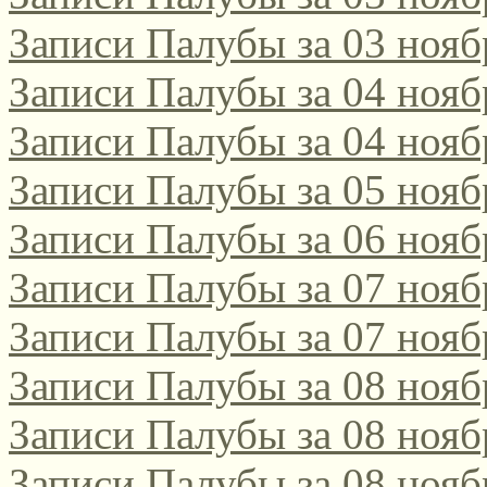
Записи Палубы за 03 нояб
поэтическом интернет-к
2021/2022!
Записи Палубы за 04 нояб
Записи Палубы за 04 нояб
Да, этот конкурс, традиц
Записи Палубы за 05 нояб
русскоязычных поэтов сам
Записи Палубы за 06 нояб
поэтов-россиян, проводитс
Записи Палубы за 07 нояб
Соответствующее положени
Записи Палубы за 07 нояб
[url=http://webemlira.ucoz.ru
Записи Палубы за 08 нояб
Записи Палубы за 08 нояб
Записи Палубы за 08 нояб