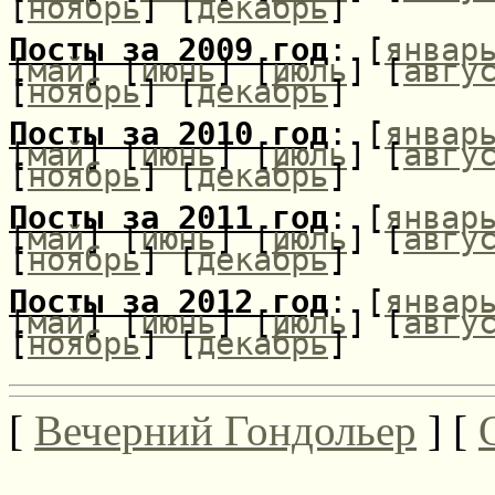
[
ноябрь
] [
декабрь
]
Посты за 2009 год
: [
январ
[
май
] [
июнь
] [
июль
] [
авгу
[
ноябрь
] [
декабрь
]
Посты за 2010 год
: [
январ
[
май
] [
июнь
] [
июль
] [
авгу
[
ноябрь
] [
декабрь
]
Посты за 2011 год
: [
январ
[
май
] [
июнь
] [
июль
] [
авгу
[
ноябрь
] [
декабрь
]
Посты за 2012 год
: [
январ
[
май
] [
июнь
] [
июль
] [
авгу
[
ноябрь
] [
декабрь
]
[
Вечерний Гондольер
] [