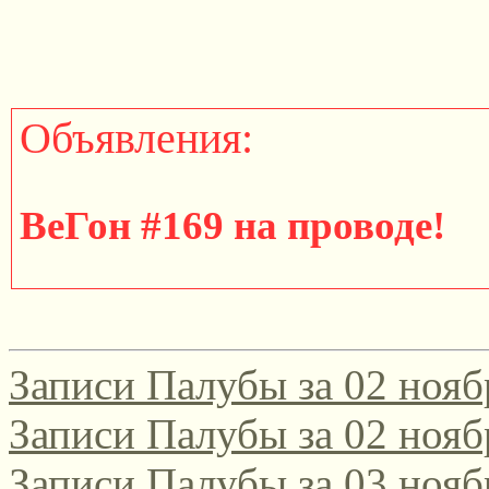
Объявления:
ВеГон #169 на проводе!
http://gondola.zamok.net/t
Записи Палубы за 02 нояб
====================
Записи Палубы за 02 нояб
Записи Палубы за 03 нояб
Участвуйте в юбилейном