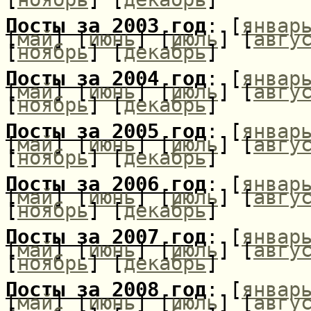
Посты за 2003 год
: [
январ
[
май
] [
июнь
] [
июль
] [
авгу
[
ноябрь
] [
декабрь
]
Посты за 2004 год
: [
январ
[
май
] [
июнь
] [
июль
] [
авгу
[
ноябрь
] [
декабрь
]
Посты за 2005 год
: [
январ
[
май
] [
июнь
] [
июль
] [
авгу
[
ноябрь
] [
декабрь
]
Посты за 2006 год
: [
январ
[
май
] [
июнь
] [
июль
] [
авгу
[
ноябрь
] [
декабрь
]
Посты за 2007 год
: [
январ
[
май
] [
июнь
] [
июль
] [
авгу
[
ноябрь
] [
декабрь
]
Посты за 2008 год
: [
январ
[
май
] [
июнь
] [
июль
] [
авгу