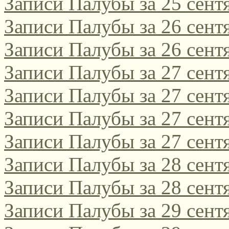
Записи Палубы за 25 сент
Записи Палубы за 26 сент
Записи Палубы за 26 сент
Записи Палубы за 27 сент
Записи Палубы за 27 сент
Записи Палубы за 27 сент
Записи Палубы за 27 сент
Записи Палубы за 28 сент
Записи Палубы за 28 сент
Записи Палубы за 29 сент