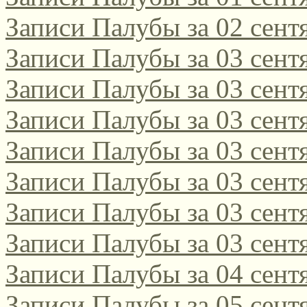
Записи Палубы за 02 сент
поэтическом интернет-к
2021/2022!
Записи Палубы за 03 сент
Записи Палубы за 03 сент
Да, этот конкурс, традиц
Записи Палубы за 03 сент
русскоязычных поэтов сам
Записи Палубы за 03 сент
поэтов-россиян, проводитс
Записи Палубы за 03 сент
Соответствующее положени
Записи Палубы за 03 сент
[url=http://webemlira.ucoz.ru
Записи Палубы за 03 сент
Записи Палубы за 04 сент
Записи Палубы за 05 сент