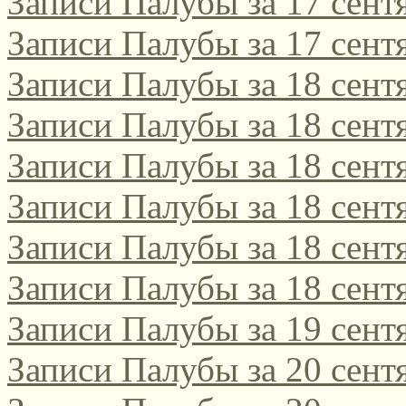
Записи Палубы за 17 сент
Записи Палубы за 17 сент
Записи Палубы за 18 сент
Записи Палубы за 18 сент
Записи Палубы за 18 сент
Записи Палубы за 18 сент
Записи Палубы за 18 сент
Записи Палубы за 18 сент
Записи Палубы за 19 сент
Записи Палубы за 20 сент