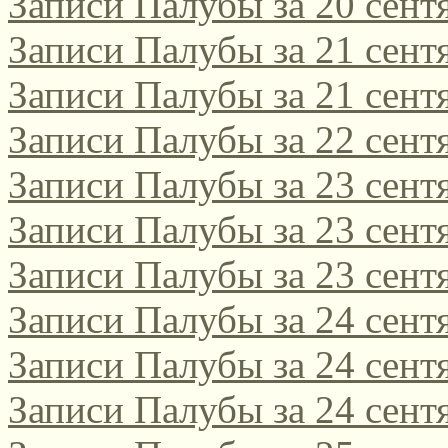
Записи Палубы за 20 сент
Записи Палубы за 21 сент
Записи Палубы за 21 сент
Записи Палубы за 22 сент
Записи Палубы за 23 сент
Записи Палубы за 23 сент
Записи Палубы за 23 сент
Записи Палубы за 24 сент
Записи Палубы за 24 сент
Записи Палубы за 24 сент