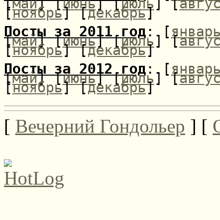
[
май
] [
июнь
] [
июль
] [
авгу
[
ноябрь
] [
декабрь
]
Посты за 2011 год
: [
январ
[
май
] [
июнь
] [
июль
] [
авгу
[
ноябрь
] [
декабрь
]
Посты за 2012 год
: [
январ
[
май
] [
июнь
] [
июль
] [
авгу
[
ноябрь
] [
декабрь
]
[
Вечерний Гондольер
] [