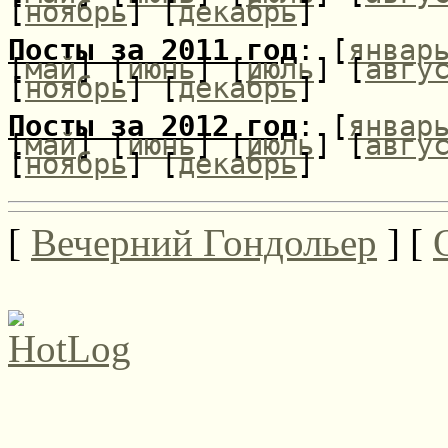
[
ноябрь
] [
декабрь
]
Посты за 2011 год
: [
январ
[
май
] [
июнь
] [
июль
] [
авгу
[
ноябрь
] [
декабрь
]
Посты за 2012 год
: [
январ
[
май
] [
июнь
] [
июль
] [
авгу
[
ноябрь
] [
декабрь
]
[
Вечерний Гондольер
] [