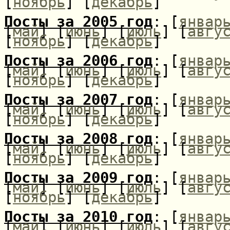
[
ноябрь
] [
декабрь
]
Посты за 2005 год
: [
январ
[
май
] [
июнь
] [
июль
] [
авгу
[
ноябрь
] [
декабрь
]
Посты за 2006 год
: [
январ
[
май
] [
июнь
] [
июль
] [
авгу
[
ноябрь
] [
декабрь
]
Посты за 2007 год
: [
январ
[
май
] [
июнь
] [
июль
] [
авгу
[
ноябрь
] [
декабрь
]
Посты за 2008 год
: [
январ
[
май
] [
июнь
] [
июль
] [
авгу
[
ноябрь
] [
декабрь
]
Посты за 2009 год
: [
январ
[
май
] [
июнь
] [
июль
] [
авгу
[
ноябрь
] [
декабрь
]
Посты за 2010 год
: [
январ
[
май
] [
июнь
] [
июль
] [
авгу