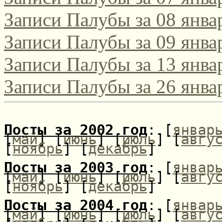
Записи Палубы за 08 янва
поэтическом интернет-к
2021/2022!
Записи Палубы за 09 янва
Записи Палубы за 13 янва
Да, этот конкурс, традиц
Записи Палубы за 26 янва
русскоязычных поэтов сам
поэтов-россиян, проводитс
Посты за 2002 год
: [
январ
Соответствующее положени
[
май
] [
июнь
] [
июль
] [
авгу
[
ноябрь
] [
декабрь
]
[url=http://webemlira.ucoz.ru
Посты за 2003 год
: [
январ
[
май
] [
июнь
] [
июль
] [
авгу
[
ноябрь
] [
декабрь
]
Посты за 2004 год
: [
январ
[
май
] [
июнь
] [
июль
] [
авгу