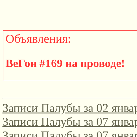
Объявления:
ВеГон #169 на проводе!
http://gondola.zamok.net/t
Записи Палубы за 02 янва
====================
Записи Палубы за 07 янва
Записи Палубы за 07 янва
Участвуйте в юбилейном