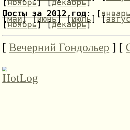
[
ноябрь
] [
декабрь
]
Посты за 2012 год
: [
январ
[
май
] [
июнь
] [
июль
] [
авгу
[
ноябрь
] [
декабрь
]
[
Вечерний Гондольер
] [