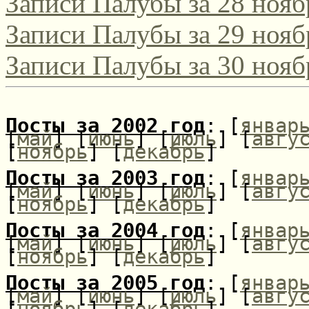
Записи Палубы за 28 нояб
Записи Палубы за 29 нояб
Записи Палубы за 30 нояб
Посты за 2002 год
: [
январ
[
май
] [
июнь
] [
июль
] [
авгу
[
ноябрь
] [
декабрь
]
Посты за 2003 год
: [
январ
[
май
] [
июнь
] [
июль
] [
авгу
[
ноябрь
] [
декабрь
]
Посты за 2004 год
: [
январ
[
май
] [
июнь
] [
июль
] [
авгу
[
ноябрь
] [
декабрь
]
Посты за 2005 год
: [
январ
[
май
] [
июнь
] [
июль
] [
авгу
[
ноябрь
] [
декабрь
]