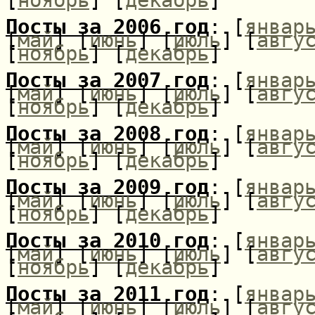
Посты за 2006 год
: [
январ
[
май
] [
июнь
] [
июль
] [
авгу
[
ноябрь
] [
декабрь
]
Посты за 2007 год
: [
январ
[
май
] [
июнь
] [
июль
] [
авгу
[
ноябрь
] [
декабрь
]
Посты за 2008 год
: [
январ
[
май
] [
июнь
] [
июль
] [
авгу
[
ноябрь
] [
декабрь
]
Посты за 2009 год
: [
январ
[
май
] [
июнь
] [
июль
] [
авгу
[
ноябрь
] [
декабрь
]
Посты за 2010 год
: [
январ
[
май
] [
июнь
] [
июль
] [
авгу
[
ноябрь
] [
декабрь
]
Посты за 2011 год
: [
январ
[
май
] [
июнь
] [
июль
] [
авгу