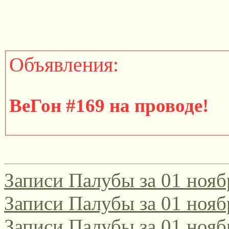
Объявления:
ВеГон #169 на проводе!
http://gondola.zamok.net/t
Записи Палубы за 01 нояб
====================
Записи Палубы за 01 нояб
Записи Палубы за 01 нояб
Участвуйте в юбилейном