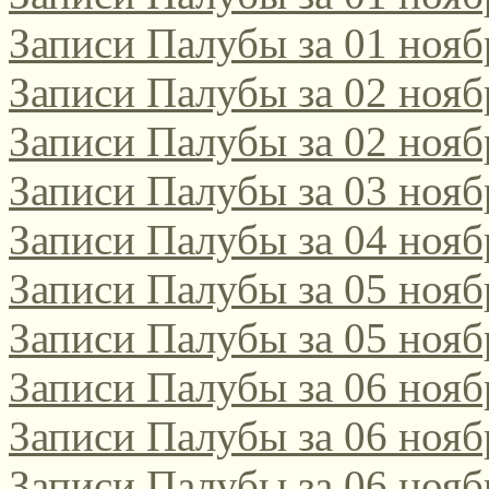
Записи Палубы за 01 нояб
поэтическом интернет-к
2021/2022!
Записи Палубы за 02 нояб
Записи Палубы за 02 нояб
Да, этот конкурс, традиц
Записи Палубы за 03 нояб
русскоязычных поэтов сам
Записи Палубы за 04 нояб
поэтов-россиян, проводитс
Записи Палубы за 05 нояб
Соответствующее положени
Записи Палубы за 05 нояб
[url=http://webemlira.ucoz.ru
Записи Палубы за 06 нояб
Записи Палубы за 06 нояб
Записи Палубы за 06 нояб