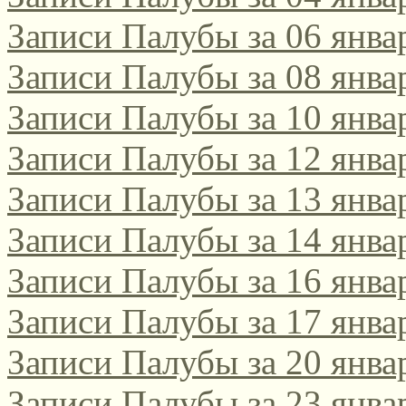
Записи Палубы за 06 янва
поэтическом интернет-к
2021/2022!
Записи Палубы за 08 янва
Записи Палубы за 10 янва
Да, этот конкурс, традиц
Записи Палубы за 12 янва
русскоязычных поэтов сам
Записи Палубы за 13 янва
поэтов-россиян, проводитс
Записи Палубы за 14 янва
Соответствующее положени
Записи Палубы за 16 янва
[url=http://webemlira.ucoz.ru
Записи Палубы за 17 янва
Записи Палубы за 20 янва
Записи Палубы за 23 янва