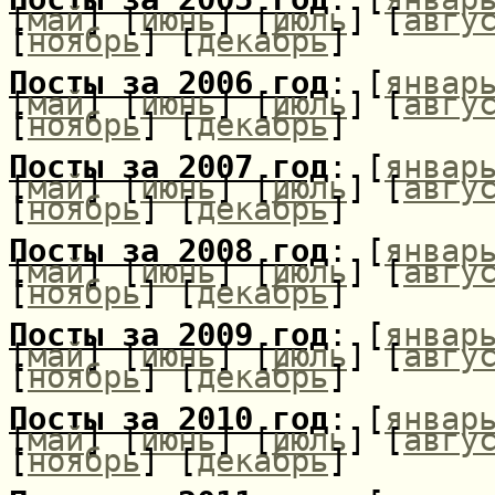
[
май
] [
июнь
] [
июль
] [
авгу
[
ноябрь
] [
декабрь
]
Посты за 2006 год
: [
январ
[
май
] [
июнь
] [
июль
] [
авгу
[
ноябрь
] [
декабрь
]
Посты за 2007 год
: [
январ
[
май
] [
июнь
] [
июль
] [
авгу
[
ноябрь
] [
декабрь
]
Посты за 2008 год
: [
январ
[
май
] [
июнь
] [
июль
] [
авгу
[
ноябрь
] [
декабрь
]
Посты за 2009 год
: [
январ
[
май
] [
июнь
] [
июль
] [
авгу
[
ноябрь
] [
декабрь
]
Посты за 2010 год
: [
январ
[
май
] [
июнь
] [
июль
] [
авгу
[
ноябрь
] [
декабрь
]