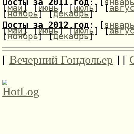
Посты за 2011 год
: [
январ
[
май
] [
июнь
] [
июль
] [
авгу
[
ноябрь
] [
декабрь
]
Посты за 2012 год
: [
январ
[
май
] [
июнь
] [
июль
] [
авгу
[
ноябрь
] [
декабрь
]
[
Вечерний Гондольер
] [