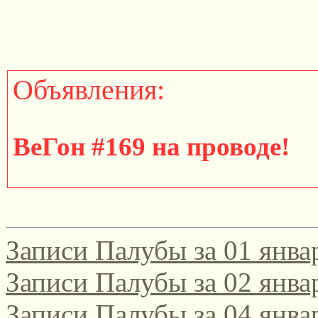
Объявления:
ВеГон #169 на проводе!
http://gondola.zamok.net/t
Записи Палубы за 01 янва
====================
Записи Палубы за 02 янва
Записи Палубы за 04 янва
Участвуйте в юбилейном