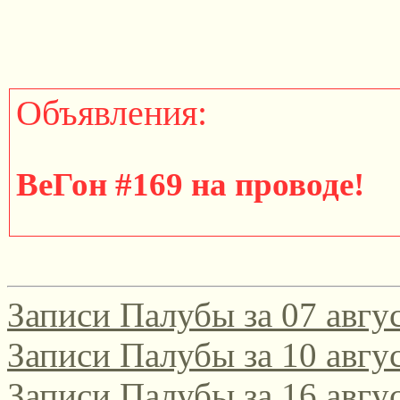
Объявления:
ВеГон #169 на проводе!
http://gondola.zamok.net/t
Записи Палубы за 07 авгус
====================
Записи Палубы за 10 авгус
Записи Палубы за 16 авгус
Участвуйте в юбилейном