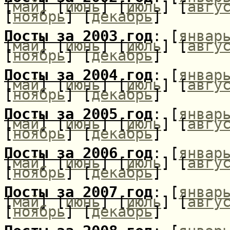
[
май
] [
июнь
] [
июль
] [
авгу
[
ноябрь
] [
декабрь
]
Посты за 2003 год
: [
январ
[
май
] [
июнь
] [
июль
] [
авгу
[
ноябрь
] [
декабрь
]
Посты за 2004 год
: [
январ
[
май
] [
июнь
] [
июль
] [
авгу
[
ноябрь
] [
декабрь
]
Посты за 2005 год
: [
январ
[
май
] [
июнь
] [
июль
] [
авгу
[
ноябрь
] [
декабрь
]
Посты за 2006 год
: [
январ
[
май
] [
июнь
] [
июль
] [
авгу
[
ноябрь
] [
декабрь
]
Посты за 2007 год
: [
январ
[
май
] [
июнь
] [
июль
] [
авгу
[
ноябрь
] [
декабрь
]