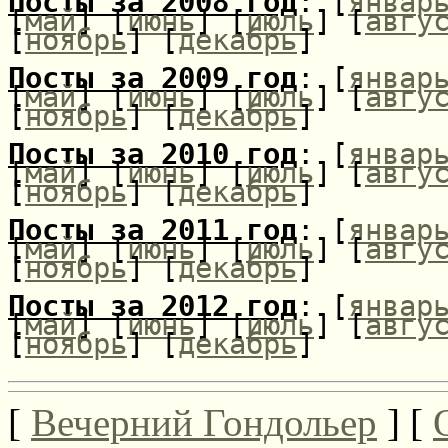
Посты за 2008 год
: [
январ
[
май
] [
июнь
] [
июль
] [
авгу
[
ноябрь
] [
декабрь
]
Посты за 2009 год
: [
январ
[
май
] [
июнь
] [
июль
] [
авгу
[
ноябрь
] [
декабрь
]
Посты за 2010 год
: [
январ
[
май
] [
июнь
] [
июль
] [
авгу
[
ноябрь
] [
декабрь
]
Посты за 2011 год
: [
январ
[
май
] [
июнь
] [
июль
] [
авгу
[
ноябрь
] [
декабрь
]
Посты за 2012 год
: [
январ
[
май
] [
июнь
] [
июль
] [
авгу
[
ноябрь
] [
декабрь
]
[
Вечерний Гондольер
] [