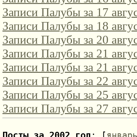
Записи Палубы за 17 авгус
поэтическом интернет-к
2021/2022!
Записи Палубы за 18 авгус
Записи Палубы за 20 авгус
Да, этот конкурс, традиц
Записи Палубы за 21 авгус
русскоязычных поэтов сам
Записи Палубы за 21 авгус
поэтов-россиян, проводитс
Записи Палубы за 22 авгус
Соответствующее положени
Записи Палубы за 25 авгус
[url=http://webemlira.ucoz.ru
Записи Палубы за 27 авгус
Посты за 2002 год
: [
январ