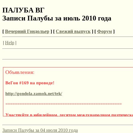
ПАЛУБА ВГ
Записи Палубы за июль 2010 года
[
Вечерний Гондольер
] [
Свежий выпуск
] [
Форум
]
|
Help
|
Объявления:
ВеГон #169 на проводе!
http://gondola.zamok.net/tek/
=================================================
Участвуйте в юбилейном, десятом международном поэтическ
«Эмигрантская лира» 2021/2022!
Записи Палубы за 04 июля 2010 года
Да, этот конкурс, традиционно привлекающий русскоязычных по