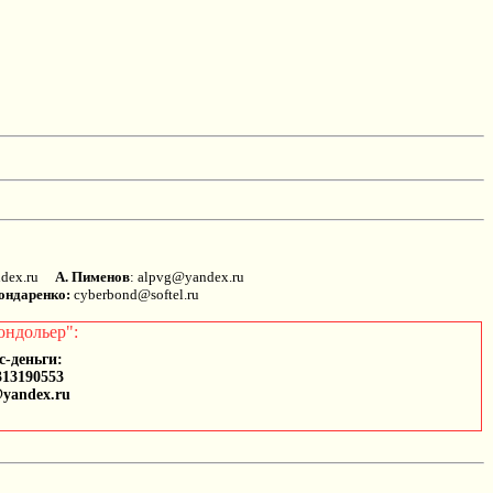
andex.ru
А. Пименов
: alpvg@yandex.ru
ондаренко:
cyberbond@softel.ru
ондольер":
с-деньги:
313190553
@yandex.ru