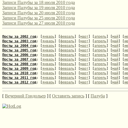
Записи Палубы за 18 июля 2010 года
включая поэтов-россиян, проводится уже в десятый раз. Соотв
Записи Палубы за 19 июля 2010 года
опубликовано на его сайте: [url=http://webemlira.ucoz.ru/new...
Записи Палубы за 20 июля 2010 года
Записи Палубы за 25 июля 2010 года
Записи Палубы за 27 июля 2010 года
Посты за 2002 год
: [
январь
] [
февраль
] [
март
] [
апрель
] [
май
] [
и
Посты за 2003 год
: [
январь
] [
февраль
] [
март
] [
апрель
] [
май
] [
и
Посты за 2004 год
: [
январь
] [
февраль
] [
март
] [
апрель
] [
май
] [
и
Посты за 2005 год
: [
январь
] [
февраль
] [
март
] [
апрель
] [
май
] [
и
Посты за 2006 год
: [
январь
] [
февраль
] [
март
] [
апрель
] [
май
] [
и
Посты за 2007 год
: [
январь
] [
февраль
] [
март
] [
апрель
] [
май
] [
и
Посты за 2008 год
: [
январь
] [
февраль
] [
март
] [
апрель
] [
май
] [
и
Посты за 2009 год
: [
январь
] [
февраль
] [
март
] [
апрель
] [
май
] [
и
Посты за 2010 год
: [
январь
] [
февраль
] [
март
] [
апрель
] [
май
] [
и
Посты за 2011 год
: [
январь
] [
февраль
] [
март
] [
апрель
] [
май
] [
и
Посты за 2012 год
: [
январь
] [
февраль
] [
март
] [
апрель
] [
май
] [
и
[
Вечерний Гондольер
] [
Оставить запись
] [
Палуба
]