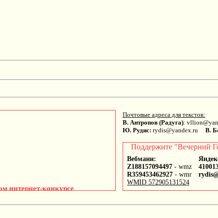
Почтовые адреса для текстов:
В. Антропов (Радуга)
: vllion@y
Ю. Рудис:
rydis@yandex.ru
В. Б
Поддержите "Вечерний Г
Вебмани:
Яндек
Z188157094497
- wmz
41001
R359453462927
- wmr
rydis
WMID 572905131524
ом интернет-конкурсе
этов самых разных стран мира,