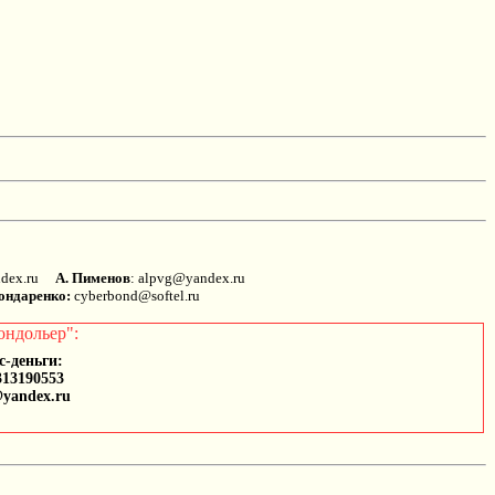
andex.ru
А. Пименов
: alpvg@yandex.ru
ондаренко:
cyberbond@softel.ru
ондольер":
с-деньги:
313190553
@yandex.ru