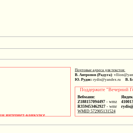
Почтовые адреса для текстов:
В. Антропов (Радуга)
: vllion@y
Ю. Рудис:
rydis@yandex.ru
В. Б
Поддержите "Вечерний Г
Вебмани:
Яндек
Z188157094497
- wmz
41001
R359453462927
- wmr
rydis
WMID 572905131524
ом интернет-конкурсе
этов самых разных стран мира,