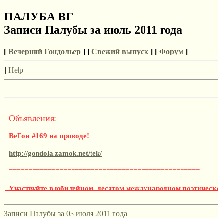
ПАЛУБА ВГ
Записи Палубы за июль 2011 года
[
Вечерний Гондольер
] [
Свежий выпуск
] [
Форум
]
|
Help
|
Объявления:
ВеГон #169 на проводе!
http://gondola.zamok.net/tek/
=================================================
Участвуйте в юбилейном, десятом международном поэтическ
«Эмигрантская лира» 2021/2022!
Записи Палубы за 03 июля 2011 года
Да, этот конкурс, традиционно привлекающий русскоязычных по