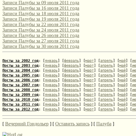
Записи Палубы за 09 июля 2011 года
включая поэтов-россиян, проводится уже в десятый раз. Соотв
Записи Палубы за 16 июля 2011 года
опубликовано на его сайте: [url=http://webemlira.ucoz.ru/new...
Записи Палубы за 18 июля 2011 года
Записи Палубы за 19 июля 2011 года
Записи Палубы за 22 июля 2011 года
Записи Палубы за 24 июля 2011 года
Записи Палубы за 26 июля 2011 года
Записи Палубы за 27 июля 2011 года
Записи Палубы за 30 июля 2011 года
Посты за 2002 год
: [
январь
] [
февраль
] [
март
] [
апрель
] [
май
] [
и
Посты за 2003 год
: [
январь
] [
февраль
] [
март
] [
апрель
] [
май
] [
и
Посты за 2004 год
: [
январь
] [
февраль
] [
март
] [
апрель
] [
май
] [
и
Посты за 2005 год
: [
январь
] [
февраль
] [
март
] [
апрель
] [
май
] [
и
Посты за 2006 год
: [
январь
] [
февраль
] [
март
] [
апрель
] [
май
] [
и
Посты за 2007 год
: [
январь
] [
февраль
] [
март
] [
апрель
] [
май
] [
и
Посты за 2008 год
: [
январь
] [
февраль
] [
март
] [
апрель
] [
май
] [
и
Посты за 2009 год
: [
январь
] [
февраль
] [
март
] [
апрель
] [
май
] [
и
Посты за 2010 год
: [
январь
] [
февраль
] [
март
] [
апрель
] [
май
] [
и
Посты за 2011 год
: [
январь
] [
февраль
] [
март
] [
апрель
] [
май
] [
и
Посты за 2012 год
: [
январь
] [
февраль
] [
март
] [
апрель
] [
май
] [
и
[
Вечерний Гондольер
] [
Оставить запись
] [
Палуба
]