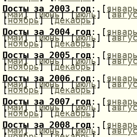
Посты за 2003 год
: [
январ
[
май
] [
июнь
] [
июль
] [
авгу
[
ноябрь
] [
декабрь
]
Посты за 2004 год
: [
январ
[
май
] [
июнь
] [
июль
] [
авгу
[
ноябрь
] [
декабрь
]
Посты за 2005 год
: [
январ
[
май
] [
июнь
] [
июль
] [
авгу
[
ноябрь
] [
декабрь
]
Посты за 2006 год
: [
январ
[
май
] [
июнь
] [
июль
] [
авгу
[
ноябрь
] [
декабрь
]
Посты за 2007 год
: [
январ
[
май
] [
июнь
] [
июль
] [
авгу
[
ноябрь
] [
декабрь
]
Посты за 2008 год
: [
январ
[
май
] [
июнь
] [
июль
] [
авгу
[
ноябрь
] [
декабрь
]