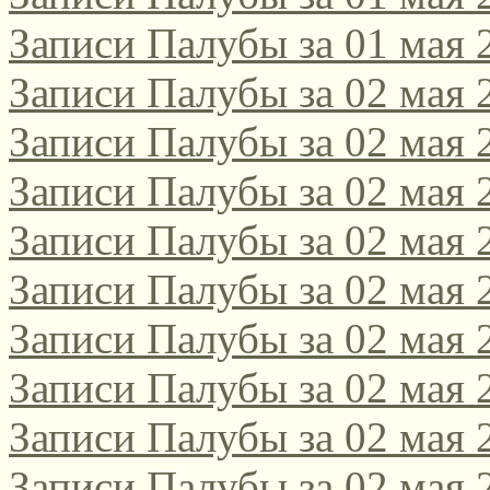
Записи Палубы за 01 мая 
поэтическом интернет-к
2021/2022!
Записи Палубы за 02 мая 
Записи Палубы за 02 мая 
Да, этот конкурс, традиц
Записи Палубы за 02 мая 
русскоязычных поэтов сам
Записи Палубы за 02 мая 
поэтов-россиян, проводитс
Записи Палубы за 02 мая 
Соответствующее положени
Записи Палубы за 02 мая 
[url=http://webemlira.ucoz.ru
Записи Палубы за 02 мая 
Записи Палубы за 02 мая 
Записи Палубы за 02 мая 