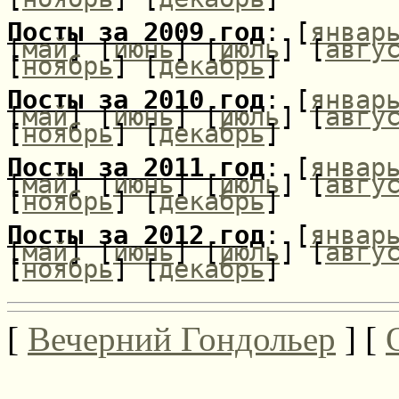
Посты за 2009 год
: [
январ
[
май
] [
июнь
] [
июль
] [
авгу
[
ноябрь
] [
декабрь
]
Посты за 2010 год
: [
январ
[
май
] [
июнь
] [
июль
] [
авгу
[
ноябрь
] [
декабрь
]
Посты за 2011 год
: [
январ
[
май
] [
июнь
] [
июль
] [
авгу
[
ноябрь
] [
декабрь
]
Посты за 2012 год
: [
январ
[
май
] [
июнь
] [
июль
] [
авгу
[
ноябрь
] [
декабрь
]
[
Вечерний Гондольер
] [