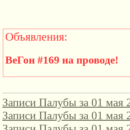
Объявления:
ВеГон #169 на проводе!
http://gondola.zamok.net/t
Записи Палубы за 01 мая 
====================
Записи Палубы за 01 мая 
Записи Палубы за 01 мая 
Участвуйте в юбилейном