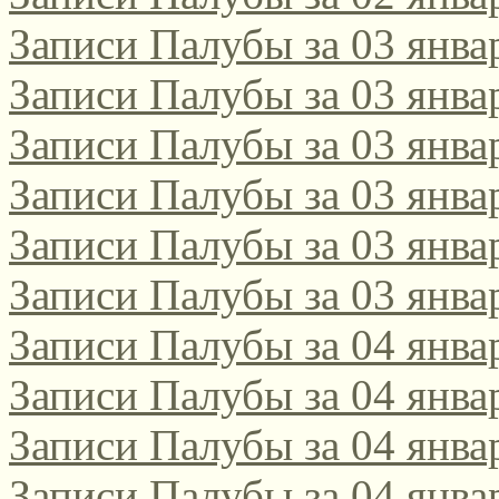
Записи Палубы за 03 янва
поэтическом интернет-к
2021/2022!
Записи Палубы за 03 янва
Записи Палубы за 03 янва
Да, этот конкурс, традиц
Записи Палубы за 03 янва
русскоязычных поэтов сам
Записи Палубы за 03 янва
поэтов-россиян, проводитс
Записи Палубы за 03 янва
Соответствующее положени
Записи Палубы за 04 янва
[url=http://webemlira.ucoz.ru
Записи Палубы за 04 янва
Записи Палубы за 04 янва
Записи Палубы за 04 янва