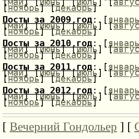
[
май
] [
июнь
] [
июль
] [
авгу
[
ноябрь
] [
декабрь
]
Посты за 2009 год
: [
январ
[
май
] [
июнь
] [
июль
] [
авгу
[
ноябрь
] [
декабрь
]
Посты за 2010 год
: [
январ
[
май
] [
июнь
] [
июль
] [
авгу
[
ноябрь
] [
декабрь
]
Посты за 2011 год
: [
январ
[
май
] [
июнь
] [
июль
] [
авгу
[
ноябрь
] [
декабрь
]
Посты за 2012 год
: [
январ
[
май
] [
июнь
] [
июль
] [
авгу
[
ноябрь
] [
декабрь
]
[
Вечерний Гондольер
] [