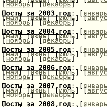
[
ноябрь
] [
декабрь
]
Посты за 2003 год
: [
январ
[
май
] [
июнь
] [
июль
] [
авгу
[
ноябрь
] [
декабрь
]
Посты за 2004 год
: [
январ
[
май
] [
июнь
] [
июль
] [
авгу
[
ноябрь
] [
декабрь
]
Посты за 2005 год
: [
январ
[
май
] [
июнь
] [
июль
] [
авгу
[
ноябрь
] [
декабрь
]
Посты за 2006 год
: [
январ
[
май
] [
июнь
] [
июль
] [
авгу
[
ноябрь
] [
декабрь
]
Посты за 2007 год
: [
январ
[
май
] [
июнь
] [
июль
] [
авгу
[
ноябрь
] [
декабрь
]
Посты за 2008 год
: [
январ