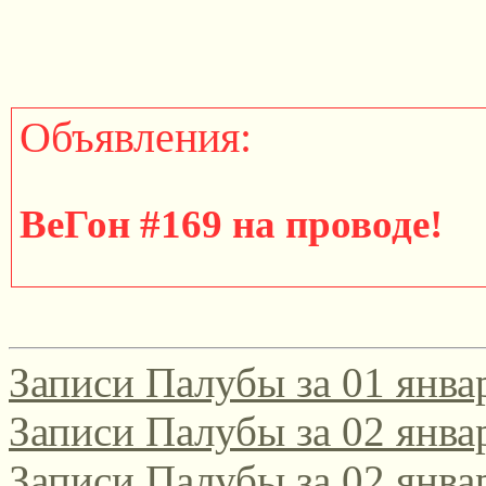
Объявления:
ВеГон #169 на проводе!
http://gondola.zamok.net/t
Записи Палубы за 01 янва
====================
Записи Палубы за 02 янва
Записи Палубы за 02 янва
Участвуйте в юбилейном