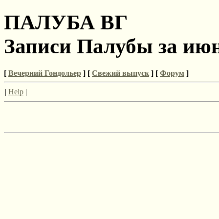
ПАЛУБА ВГ
Записи Палубы за июн
[
Вечерний Гондольер
] [
Свежий выпуск
] [
Форум
]
|
Help
|