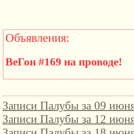
Объявления:
ВеГон #169 на проводе!
http://gondola.zamok.net/t
Записи Палубы за 09 июня
====================
Записи Палубы за 12 июня
Записи Палубы за 18 июня
Участвуйте в юбилейном