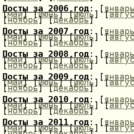
Посты за 2006 год
: [
январ
[
май
] [
июнь
] [
июль
] [
авгу
[
ноябрь
] [
декабрь
]
Посты за 2007 год
: [
январ
[
май
] [
июнь
] [
июль
] [
авгу
[
ноябрь
] [
декабрь
]
Посты за 2008 год
: [
январ
[
май
] [
июнь
] [
июль
] [
авгу
[
ноябрь
] [
декабрь
]
Посты за 2009 год
: [
январ
[
май
] [
июнь
] [
июль
] [
авгу
[
ноябрь
] [
декабрь
]
Посты за 2010 год
: [
январ
[
май
] [
июнь
] [
июль
] [
авгу
[
ноябрь
] [
декабрь
]
Посты за 2011 год
: [
январ
[
май
] [
июнь
] [
июль
] [
авгу
[
ноябрь
] [
декабрь
]