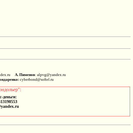
andex.ru
А. Пименов
: alpvg@yandex.ru
ондаренко:
cyberbond@softel.ru
ондольер":
с-деньги:
313190553
@yandex.ru