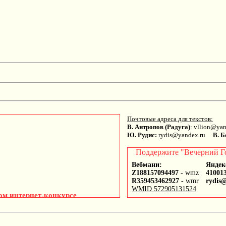
Почтовые адреса для текстов:
В. Антропов (Радуга)
: vllion@y
Ю. Рудис:
rydis@yandex.ru
В. Б
Поддержите "Вечерний Г
Вебмани:
Яндек
Z188157094497
- wmz
41001
R359453462927
- wmr
rydis
WMID 572905131524
ом интернет-конкурсе
этов самых разных стран мира,