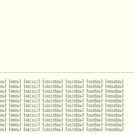
етствующее положение
юнь
] [
июль
] [
август
] [
сентябрь
] [
октябрь
] [
ноябрь
] [
декабрь
]
юнь
] [
июль
] [
август
] [
сентябрь
] [
октябрь
] [
ноябрь
] [
декабрь
]
юнь
] [
июль
] [
август
] [
сентябрь
] [
октябрь
] [
ноябрь
] [
декабрь
]
юнь
] [
июль
] [
август
] [
сентябрь
] [
октябрь
] [
ноябрь
] [
декабрь
]
юнь
] [
июль
] [
август
] [
сентябрь
] [
октябрь
] [
ноябрь
] [
декабрь
]
юнь
] [
июль
] [
август
] [
сентябрь
] [
октябрь
] [
ноябрь
] [
декабрь
]
юнь
] [
июль
] [
август
] [
сентябрь
] [
октябрь
] [
ноябрь
] [
декабрь
]
юнь
] [
июль
] [
август
] [
сентябрь
] [
октябрь
] [
ноябрь
] [
декабрь
]
юнь
] [
июль
] [
август
] [
сентябрь
] [
октябрь
] [
ноябрь
] [
декабрь
]
юнь
] [
июль
] [
август
] [
сентябрь
] [
октябрь
] [
ноябрь
] [
декабрь
]
юнь
] [
июль
] [
август
] [
сентябрь
] [
октябрь
] [
ноябрь
] [
декабрь
]