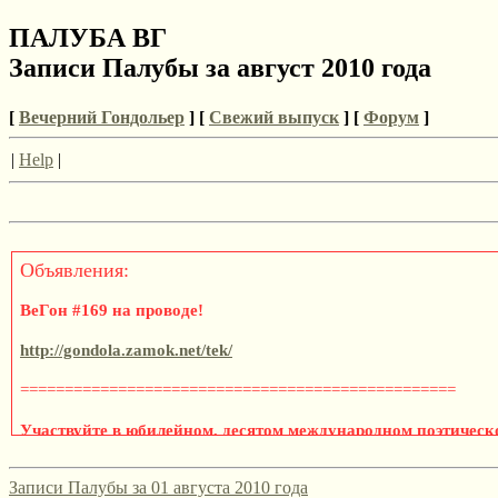
ПАЛУБА ВГ
Записи Палубы за август 2010 года
[
Вечерний Гондольер
] [
Свежий выпуск
] [
Форум
]
|
Help
|
Объявления:
ВеГон #169 на проводе!
http://gondola.zamok.net/tek/
=================================================
Участвуйте в юбилейном, десятом международном поэтическ
«Эмигрантская лира» 2021/2022!
Записи Палубы за 01 августа 2010 года
Да, этот конкурс, традиционно привлекающий русскоязычных по