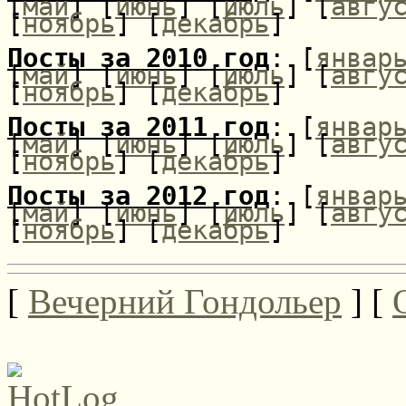
[
май
] [
июнь
] [
июль
] [
авгу
[
ноябрь
] [
декабрь
]
Посты за 2010 год
: [
январ
[
май
] [
июнь
] [
июль
] [
авгу
[
ноябрь
] [
декабрь
]
Посты за 2011 год
: [
январ
[
май
] [
июнь
] [
июль
] [
авгу
[
ноябрь
] [
декабрь
]
Посты за 2012 год
: [
январ
[
май
] [
июнь
] [
июль
] [
авгу
[
ноябрь
] [
декабрь
]
[
Вечерний Гондольер
] [