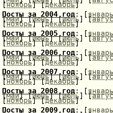
[
ноябрь
] [
декабрь
]
Посты за 2004 год
: [
январ
[
май
] [
июнь
] [
июль
] [
авгу
[
ноябрь
] [
декабрь
]
Посты за 2005 год
: [
январ
[
май
] [
июнь
] [
июль
] [
авгу
[
ноябрь
] [
декабрь
]
Посты за 2006 год
: [
январ
[
май
] [
июнь
] [
июль
] [
авгу
[
ноябрь
] [
декабрь
]
Посты за 2007 год
: [
январ
[
май
] [
июнь
] [
июль
] [
авгу
[
ноябрь
] [
декабрь
]
Посты за 2008 год
: [
январ
[
май
] [
июнь
] [
июль
] [
авгу
[
ноябрь
] [
декабрь
]
Посты за 2009 год
: [
январ