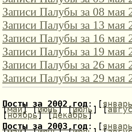
Записи Палубы за 08 мая 
поэтическом интернет-к
2021/2022!
Записи Палубы за 13 мая 
Записи Палубы за 16 мая 
Да, этот конкурс, традиц
Записи Палубы за 19 мая 
русскоязычных поэтов сам
Записи Палубы за 26 мая 
поэтов-россиян, проводитс
Записи Палубы за 29 мая 
Соответствующее положени
[url=http://webemlira.ucoz.ru
Посты за 2002 год
: [
январ
[
май
] [
июнь
] [
июль
] [
авгу
[
ноябрь
] [
декабрь
]
Посты за 2003 год
: [
январ
[
май
] [
июнь
] [
июль
] [
авгу