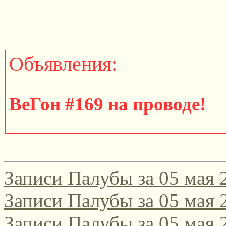
Объявления:
ВеГон #169 на проводе!
http://gondola.zamok.net/t
Записи Палубы за 05 мая 
====================
Записи Палубы за 05 мая 
Записи Палубы за 05 мая 
Участвуйте в юбилейном