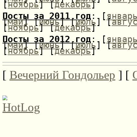
[
ноябрь
] [
декабрь
]
Посты за 2011 год
: [
январ
[
май
] [
июнь
] [
июль
] [
авгу
[
ноябрь
] [
декабрь
]
Посты за 2012 год
: [
январ
[
май
] [
июнь
] [
июль
] [
авгу
[
ноябрь
] [
декабрь
]
[
Вечерний Гондольер
] [