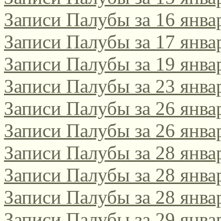
Записи Палубы за 16 янва
поэтическом интернет-к
2021/2022!
Записи Палубы за 17 янва
Записи Палубы за 19 янва
Да, этот конкурс, традиц
Записи Палубы за 23 янва
русскоязычных поэтов сам
Записи Палубы за 26 янва
поэтов-россиян, проводитс
Записи Палубы за 26 янва
Соответствующее положени
Записи Палубы за 28 янва
[url=http://webemlira.ucoz.ru
Записи Палубы за 28 янва
Записи Палубы за 28 янва
Записи Палубы за 29 янва