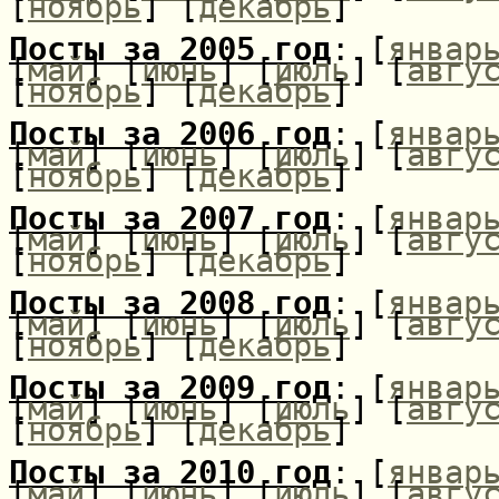
[
ноябрь
] [
декабрь
]
Посты за 2005 год
: [
январ
[
май
] [
июнь
] [
июль
] [
авгу
[
ноябрь
] [
декабрь
]
Посты за 2006 год
: [
январ
[
май
] [
июнь
] [
июль
] [
авгу
[
ноябрь
] [
декабрь
]
Посты за 2007 год
: [
январ
[
май
] [
июнь
] [
июль
] [
авгу
[
ноябрь
] [
декабрь
]
Посты за 2008 год
: [
январ
[
май
] [
июнь
] [
июль
] [
авгу
[
ноябрь
] [
декабрь
]
Посты за 2009 год
: [
январ
[
май
] [
июнь
] [
июль
] [
авгу
[
ноябрь
] [
декабрь
]
Посты за 2010 год
: [
январ
[
май
] [
июнь
] [
июль
] [
авгу