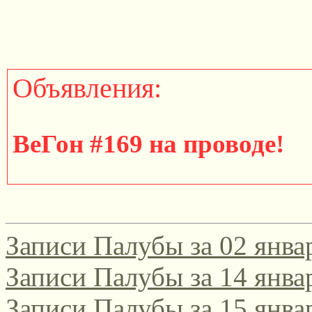
Объявления:
ВеГон #169 на проводе!
http://gondola.zamok.net/t
Записи Палубы за 02 янва
====================
Записи Палубы за 14 янва
Записи Палубы за 15 янва
Участвуйте в юбилейном